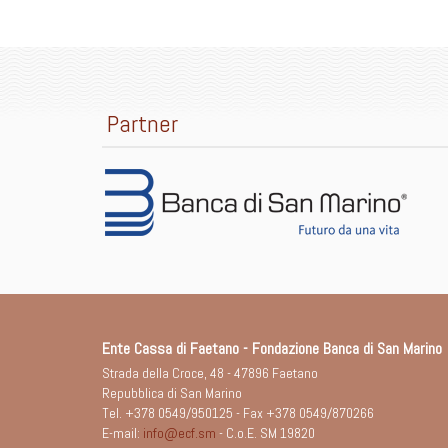
Partner
Ente Cassa di Faetano - Fondazione Banca di San Marino
Strada della Croce, 48 - 47896 Faetano
Repubblica di San Marino
Tel. +378 0549/950125 - Fax +378 0549/870266
E-mail:
info@ecf.sm
- C.o.E. SM 19820