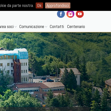
ISCRIVITI ALLA NEWSLETTER
okie da parte nostra.
Ok
Approfondisci
Area soci
Comunicazione
Contatti
Centenario