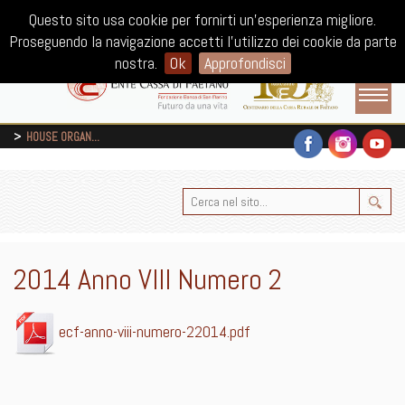
ISCRIVITI ALLA NEWSLETTER
Questo sito usa cookie per fornirti un'esperienza migliore.
Proseguendo la navigazione accetti l'utilizzo dei cookie da parte
nostra.
Ok
Approfondisci
HOUSE ORGAN
...
2014 Anno VIII Numero 2
ecf-anno-viii-numero-22014.pdf