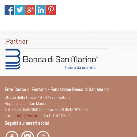
Partner
Ente Cassa di Faetano - Fondazione Banca di San Marino
Strada della Croce, 48 - 47896 Faetano
Repubblica di San Marino
Tel. +378 0549/950125 - Fax +378 0549/870266
E-mail:
info@ecf.sm
- C.o.E. SM 19820
Seguici sui nostri social