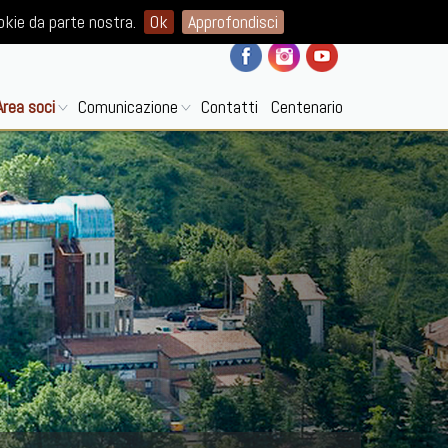
ISCRIVITI ALLA NEWSLETTER
okie da parte nostra.
Ok
Approfondisci
Area soci
Comunicazione
Contatti
Centenario