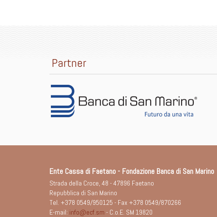
Partner
Ente Cassa di Faetano - Fondazione Banca di San Marino
Strada della Croce, 48 - 47896 Faetano
Repubblica di San Marino
Tel. +378 0549/950125 - Fax +378 0549/870266
E-mail:
info@ecf.sm
- C.o.E. SM 19820